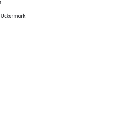
n
S Uckermark